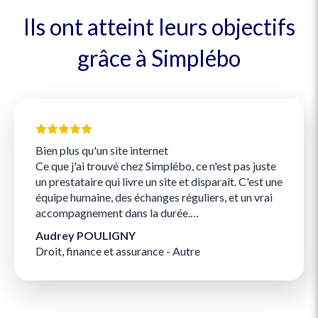
Ils ont atteint leurs objectifs
grâce à Simplébo
Bien plus qu'un site internet
Ce que j'ai trouvé chez Simplébo, ce n'est pas juste
un prestataire qui livre un site et disparaît. C'est une
équipe humaine, des échanges réguliers, et un vrai
accompagnement dans la durée.
Je travaille avec Charlotte sur un blog coaché :
Audrey POULIGNY
chaque mois j'écris un article, elle me fait des
Droit, finance et assurance - Autre
retours pour l'optimiser. On avance main dans la
main. Et ses retours sont toujours pertinents. Au-
delà de la technique, ces échanges m'amènent à me
poser les bonnes questions sur mes clients, sur ce